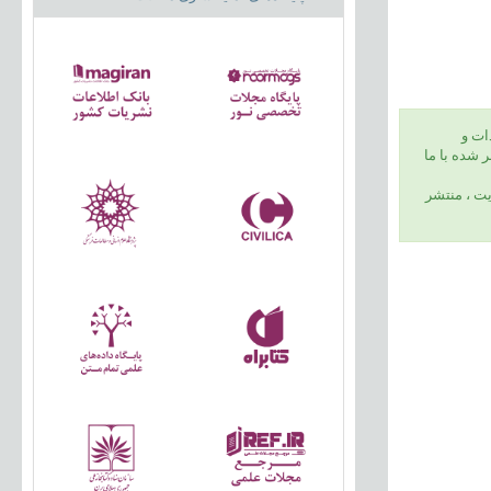
ات و
 شده با ما
يت ، منتشر