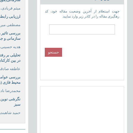
میثم فریادی،
جهت استعلام از آخرین وضعیت مقاله خود، کد
رهگیری مقاله را در کادر زیر وارد نمایید.
ارزیابی رابط
مصطفی میرزای
بررسی تاثیر 
سازمانی و جو
هدیه حسینی، 
تحلیلی بر رفت
در بین کارکن
عاطفه صادقی
بررسی عوامل 
محیط فازی (
محمدرضا ناد
نگرشی نوین د
سبز
حمید شاهبند