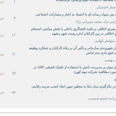
1
دری
 ستار احمدیان
ه بین سواد رسانه
ای با اعتماد به اخبار و مشارکت اجتماعی
9
دری
ی نژاد، محمد میرزایی نژاد
رهبري اخلاقی بر قصد افشاگري داخلی با نقش میانجی انسجام
 اخلاقی در بین کارکنان اداره پست شهر مشهد
17
دری
سولماز الهامی
ار شهروندی سازمانی و تأثیر آن بر رفاه کارکنان و عملکرد وظیفه
ان شهرداری بندرعباس
31
دری
 بهمنی
موثر بر مدیریت دانش با استفاده از تکنیک تلفیقی
AHP
در
مورد مطالعه: شرکت مهد کهن)
39
دری
ی
ر بکارگیری مدل دلتا به منظور تبیین ابعاد کسب مزیت رقابتی
49
دری
رزاده، شبنم شمسی