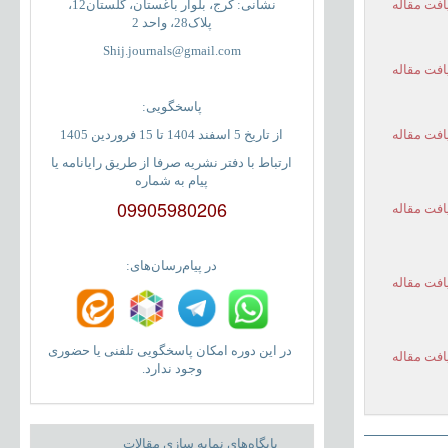
افت مقاله
نشانی: کرج، بلوار باغستان، گلستان12،
پلاک28، واحد 2
Shij.journals@gmail.com
افت مقاله
پاسخگویی:
افت مقاله
از تاریخ 5 اسفند 1404 تا 15 فروردین 1405
ارتباط با دفتر نشریه صرفا از طریق رایانامه یا
پیام به شماره
09905980206
افت مقاله
در پیام‌رسان‌های:
افت مقاله
در این دوره امکان پاسخگویی تلفنی یا حضوری
افت مقاله
وجود ندارد.
پایگاه‌های نمایه سازی مقالات