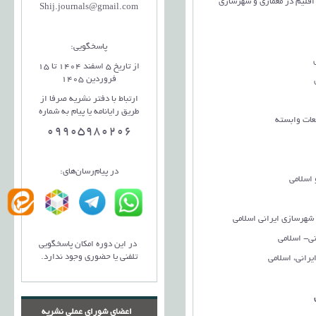
لیم در معماری و شهرسازی
Shij.journals@gmail.com
پاسخگویی:
از تاریخ 5 اسفند 1404 تا 15
فروردین 1405
ارتباط با دفتر نشریه صرفا از
طریق رایانامه یا پیام به شماره
عات وابسته
09905980206
در پیام‌رسان‌های:
اسلامی
شهرسازی ایرانی اسلامی
ي- اسلامي
در این دوره امکان پاسخگویی
تلفنی یا حضوری وجود ندارد.
انی، اسلامی
اعضای شورای عملی نشریه