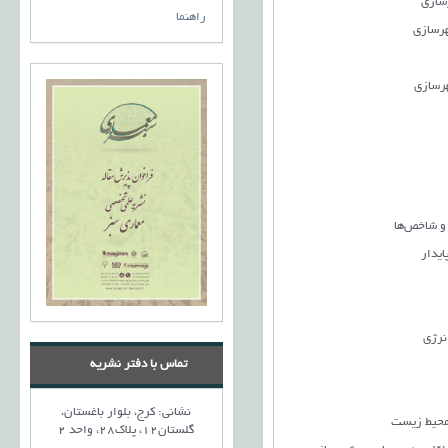
سازی
راهنما
رسازی
رسازي
و شاخص‌ها
یدار
رژی
تماس با دفتر نشریه
نشانی: کرج، بلوار باغستان،
محیط زیست
گلستان12، پلاک28، واحد 2