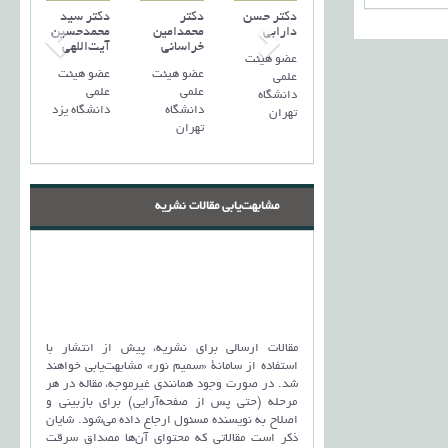
دکتر حسن
دکتر
دکتر سید
دارابی
محمدامین
محمد‌حسین
خراسانی
آیت‌اللهی
عضو هیئت
عضو هیئت
عضو هیئت
علمی
علمی
علمی
دانشگاه
دانشگاه
دانشگاه یزد
تهران
تهران
مشابهت‌یابی مقالات نشریه
مقالات ارسالی برای نشریه، پیش از انتشار با
استفاده از سامانۀ «سمیم نور» مشابهت‌یابی خواهند
شد. در صورت وجود همانندی غیرموجه، مقاله در هر
مرحله (حتی پس از صفحه‌آرایی) برای بازبینی و
اصلاح به نویسنده مسئول ارجاع داده می‌شود. شایان
ذکر است مقالاتی که محتوای آن‌ها مصداق سرقت