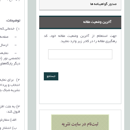
صدور گواهینامه ها
توضیحات:
آخرین وضعیت مقاله
1) خدماتی که به نویسندگان مقالات ارائه خواهد شد:
جهت استعلام از آخرین وضعیت مقاله خود، کد
- صفحه‌آرایی
رهگیری مقاله را در کادر زیر وارد نمایید.
- ارسال نسخه
دیگر پایگاه‌ه
نشریه شباک بازنشر ش
3) به علت اف
قبول کند:
الف) سفارش نسخه چا
ب) انتشار ویژ