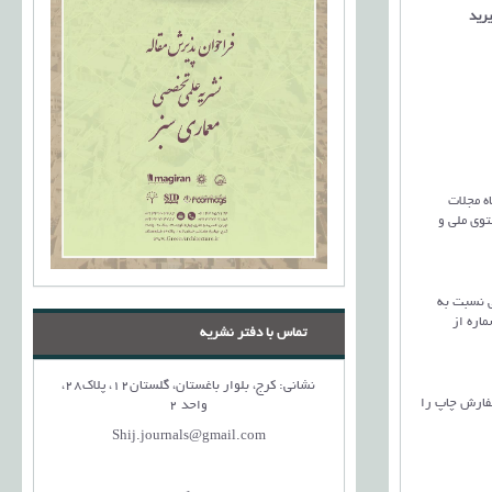
رید
بر نمایه‌سازی نشریات از جمله: سیویلیکا (civilica)، پایگاه مجلات
لات عملی (jref) و کنسرسیوم محتوی ملی و
 جانبی نسبت به
ود بلکه در یک شماره از
تماس با دفتر نشریه
نشانی: کرج، بلوار باغستان، گلستان12، پلاک28،
سفارش چاپ را
واحد 2
Shij.journals@gmail.com