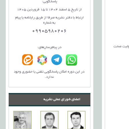
پاسخگویی:
از تاریخ 5 اسفند 1404 تا 15 فروردین 1405
ارتباط با دفتر نشریه صرفا از طریق رایانامه یا پیام
به شماره
09905980206
ئولیت صحت
در پیام‌رسان‌های:
در این دوره امکان پاسخگویی تلفنی یا حضوری وجود
ندارد.
اعضای شورای عملی نشریه