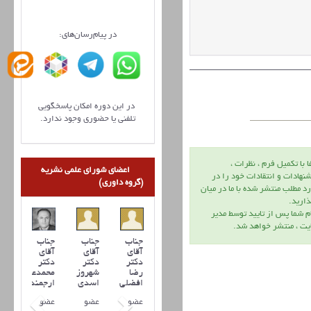
در پیام‌رسان‌های:
در این دوره امکان پاسخگویی
تلفنی یا حضوری وجود ندارد.
ا با تكميل فرم ، نظرات ،
اعضای شورای علمی نشریه
نهادات و انتقادات خود را در
(گروه داوری)
د مطلب منتشر شده با ما در ميان
اريد.
م شما پس از تاييد توسط مدير
يت ، منتشر خواهد شد.
جناب
جناب
جناب
آقای
آقای
آقای
دکتر
دکتر
دکتر
رضا
شهروز
محمدعلی
افضلي
اسدی
ارجمند
عضو
عضو
عضو