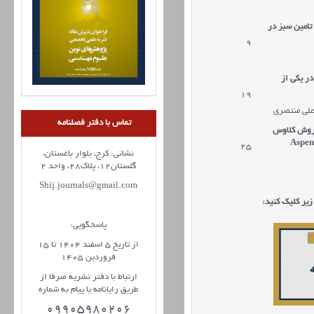
تامین سبز در‌
9
در یکی از
19
 علی منتصری
تماس با دفتر فصلنامه
ا روش کلاوس
Aspe
25
نشانی: کرج، بلوار باغستان،
گلستان12، پلاک28، واحد 2
Shij.journals@gmail.com
یر کلیک کنید:
پاسخگویی:
از تاریخ 5 اسفند 1404 تا 15
فروردین 1405
ارتباط با دفتر نشریه صرفا از
طریق رایانامه یا پیام به شماره
09905980206