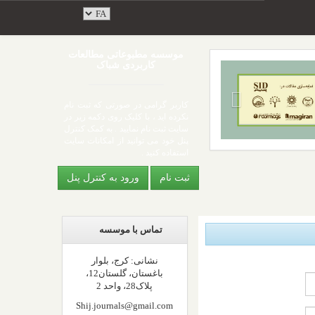
موسسه مطبوعاتی مطالعات
کاربردی شباک
کاربر گرامی در صورتی که ثبت نام
نکرده اید ، با کلیک روی دکمه زیر در
سایت ثبت نام نمایید . به کمک کنترل
پنل خود می توانید از امکانات سایت
استفاده کنید .
ورود به کنترل پنل
تماس با موسسه
نشانی: کرج، بلوار
باغستان، گلستان12،
پلاک28، واحد 2
Shij.journals@gmail.com