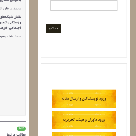
باخوانی معمار
محمد عرفان آن
نقش شبکه‌های 
روستایی: تبیی
اجتماعی-فرهن
سیدرضا موسوی 
852
مطالب مرتبط