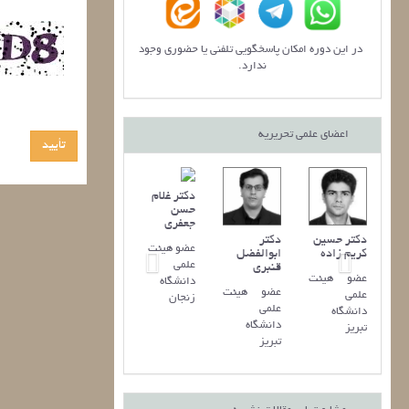
در این دوره امکان پاسخگویی تلفنی یا حضوری وجود
ندارد.
اعضای علمی تحریریه
دکتر غلام
حسن
جعفری
دکتر حسين
دکتر
عضو هیئت
کريم زاده
ابوالفضل
علمی
قنبری
عضو هیئت
دانشگاه
عضو هیئت
علمی
زنجان
علمی
دانشگاه
دانشگاه
تبریز
تبریز