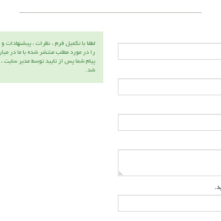
لطفا با تكميل فرم ، نظرات ، پيشنهادات و 
را در مورد مطلب منتشر شده با ما در ميا
پيام شما پس از تاييد توسط مدير سايت ،
شد.
ید.