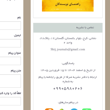
نام
تماس با نشریه
ایمیل
نشانی: کرج، بلوار باغستان، گلستان12، پلاک28،
واحد 2
Shij.journals@gmail.com
عنوان پیام
پاسخگویی:
از تاریخ 5 اسفند 1404 تا 15 فروردین 1405
متن پیام
ارتباط با دفتر نشریه صرفا از طریق رایانامه یا پیام
به شماره
09905980206
لطفاً کد را وارد کن
در پیام‌رسان‌های: