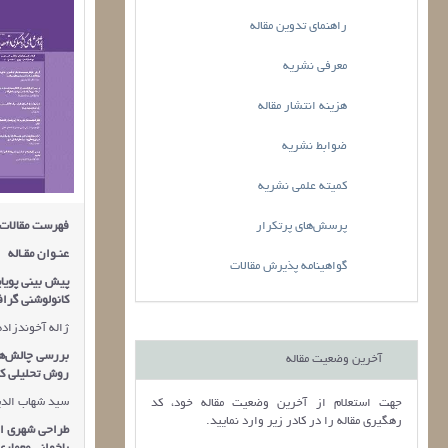
راهنمای تدوین مقاله
معرفی نشریه
هزینه انتشار مقاله
ضوابط نشریه
کمیته علمی نشریه
پرسش‌های پرتکرار
فهرست مقالات
عنـوان مقـاله
گواهینامه پذیرش مقالات
پیش بینی پویای
کانولوشنی گراف
ژاله آخوندزاده 
بررسی چالش‌ها
آخرین وضعیت مقاله
روش تحلیلی کی
سید شهاب الدی
جهت استعلام از آخرین وضعیت مقاله خود، کد
رهگیری مقاله را در کادر زیر وارد نمایید.
طراحی شهری اقل