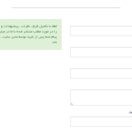
لطفا با تكميل فرم ، نظرات ، پيشنهادات و 
را در مورد مطلب منتشر شده با ما در ميا
پيام شما پس از تاييد توسط مدير سايت ،
شد.
ید.