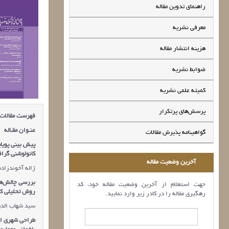
راهنمای تدوین مقاله
معرفی نشریه
هزینه انتشار مقاله
ضوابط نشریه
کمیته علمی نشریه
پرسش‌های پرتکرار
فهرست مقالات
عنـوان مقـاله
گواهینامه پذیرش مقالات
پیش بینی پویای
کانولوشنی گراف
آخرین وضعیت مقاله
ژاله آخوندزاده 
بررسی چالش‌ها
جهت استعلام از آخرین وضعیت مقاله خود، کد
روش تحلیلی کی
رهگیری مقاله را در کادر زیر وارد نمایید.
سید شهاب الدی
طراحی شهری اقل