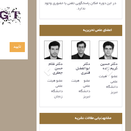
در این دوره امکان پاسخگویی تلفنی یا حضوری وجود
ندارد.
اعضای علمی تحریریه
دکتر حسين
ر حسين
دکتر
دکتر غلام
کريم زاده
فر
ابوالفضل
حسن
قنبری
جعفری
عضو هیئت
 هیئت
عضو هیئت
عضو هیئت
علمی
ی
علمی
علمی
دانشگاه
گاه
دانشگاه
دانشگاه
تبریز
یل
تبریز
زنجان
مشابهت‌یابی مقالات نشریه