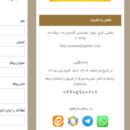
تماس با نشریه
نام
نشانی: کرج، بلوار باغستان، گلستان12، پلاک28،
واحد 2
ایمیل
Shij.journals@gmail.com
پاسخگویی:
عنوان پیام
از تاریخ 5 اسفند 1404 تا 15 فروردین 1405
ارتباط با دفتر نشریه صرفا از طریق رایانامه یا پیام
به شماره
متن پیام
09905980206
در پیام‌رسان‌های:
لطفاً کد را وارد کن