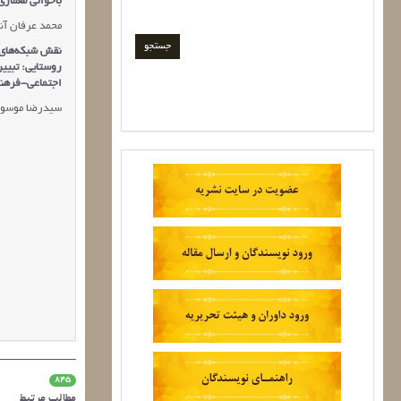
باخوانی معمار
محمد عرفان آن
نقش شبکه‌های 
روستایی: تبیی
اجتماعی-فرهن
سیدرضا موسوی 
845
مطالب مرتبط