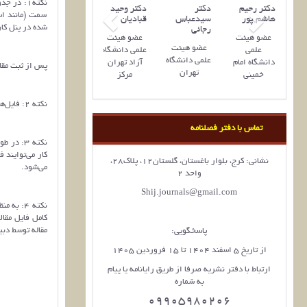
نکته1: د
ر محمد
دکتر رحیم
دکتر
دکتر وحید
سمت (مانند است
‌آبادی
هاشم پور
سیدعباس
قبادیان
شده در پنل کار
رجائی
و هیئت
عضو هیئت
عضو هیئت
عضو هیئت‌
علمی
علمی
علمی دانشگاه
علمی دانشگاه
انشگاه
دانشگاه امام
آزاد تهران
پس از ثبت مقال
تهران
یراز
خمینی
مرکز
نکته 2: فایل‌ها باید مطابق دستورالعمل نگارش مقاله تدوین شده باشند.
تماس با دفتر فصلنامه
نکته 3: 
کار می‌توایند 
نشانی: کرج، بلوار باغستان، گلستان12، پلاک28،
می‌شود.
واحد 2
Shij.journals@gmail.com
نکته 4: 
کامل فایل مقا
مقاله توسط دبی
پاسخگویی:
از تاریخ 5 اسفند 1404 تا 15 فروردین 1405
ارتباط با دفتر نشریه صرفا از طریق رایانامه یا پیام
به شماره
09905980206