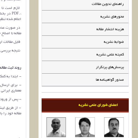
راهنمای تدوین مقالات
*.PDF در
محورهای نشریه
اعلام شده تنظ
در صورت عدم ر
هزینه انتشار مقاله
مقاله تا اصلا
ضوابط نشریه
فایل مقالات ا
نتیجه بررسی او
کمیته علمی نشریه
پرسش‌های پرتکرار
روند ثبت مقاله
- ابتدا به کمک
صدور گواهینامه ها
- برای ارسال 
معماری ایرانی 
- پس از ورود ن
اعضای شورای علمی نشریه
- از طریق لین
مقاله خود را ب