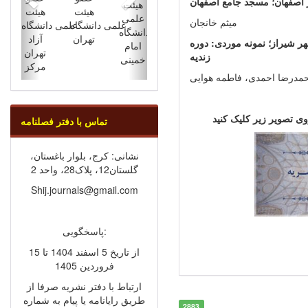
 اصفهان؛ مسجد جامع اصفهان
هیئت
هیئت‌
هیئت
علمی
میثم خانجان
علمی دانشگاه
علمی دانشگاه
دانشگاه
تهران
آزاد
ر شیراز؛ نمونه موردی: دوره
امام
تهران
زندیه
خمینی
مرکز
مدرضا احمدی، فاطمه هوایی
تماس با دفتر فصلنامه
نشانی: کرج، بلوار باغستان،
گلستان12، پلاک28، واحد 2
Shij.journals@gmail.com
پاسخگویی:
از تاریخ 5 اسفند 1404 تا 15
فروردین 1405
ارتباط با دفتر نشریه صرفا از
طریق رایانامه یا پیام به شماره
2883