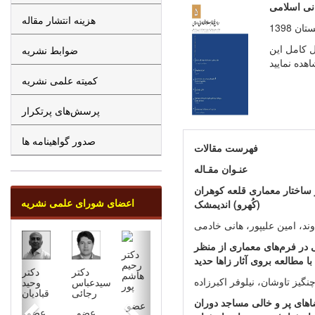
هزینه انتشار مقاله
 1398
ل کامل این
ضوابط نشریه
کمیته علمی نشریه
پرسش‌های پرتکرار
صدور گواهینامه ها
فهرست مقالات
عنـوان مقـاله
ساختار معماری قلعه کوهران
اعضای شورای علمی نشریه
(کُهرو) اندیمشک
د، امین علیپور، هانی خادمی
نی در فرم‌های معماری از منظر
دکتر
ا مطالعه بروی آثار زاها حدید
رحیم
دکتر
دکتر
هاشم
نگیز تاوشان، نیلوفر اکبرزاده
سیدعباس
وحید
پور
رجائی
قبادیان
های پر و خالی مساجد دوران
عضو
عضو
عضو