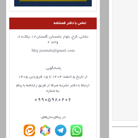
تماس با دفتر فصلنامه
نشانی: کرج، بلوار باغستان، گلستان12، پلاک28،
واحد 2
Shij.journals@gmail.com
پاسخگویی:
از تاریخ 5 اسفند 1404 تا 15 فروردین 1405
ارتباط با دفتر نشریه صرفا از طریق رایانامه یا پیام
به شماره
09905980206
در پیام‌رسان‌های: