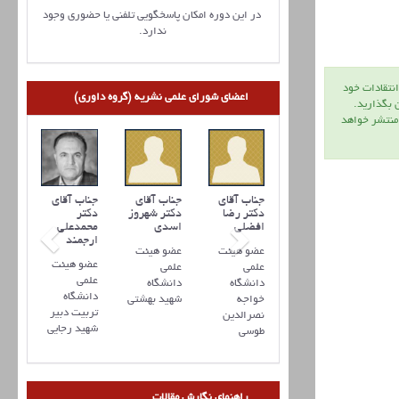
در این دوره امکان پاسخگویی تلفنی یا حضوری وجود
ندارد.
انتقادات خود
اعضای شورای علمی نشریه (گروه داوری)
ن بگذاريد.
 منتشر خواهد
جناب آقای
دکتر نعمت
حسني
جناب آقای
جناب آقای
جناب آقای
جناب آقای
عضو هیئت
دکتر علی
دکتر رضا
دکتر شهروز
دکتر
علمی
جباری
افضلي
اسدی
محمدعلی
ارجمند
دانشگاه
عضو هیئت
عضو هیئت
عضو هیئت
شهید بهشتی
عضو هیئت
علمی
علمی
علمی
علمی
دانشگاه
دانشگاه
دانشگاه
دانشگاه
اراک
خواجه
شهید بهشتی
تربیت دبیر
نصرالدین
شهید رجایی
طوسی
راهنمای نگارش مقالات