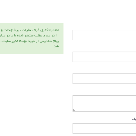
لطفا با تكميل فرم ، نظرات ، پيشنهادات و 
را در مورد مطلب منتشر شده با ما در ميا
پيام شما پس از تاييد توسط مدير سايت ،
شد.
سرکارخانم
دکتر راحله
خادمیان
عضو هیئت
علمی
دانشگاه
بین‌المللی
امام خمینی
ید.