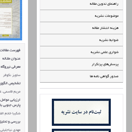
راهنمای تدوین مقاله
موضوعات نشریه
هزینه انتشار مقاله
ضوابط نشریه
فهرست مقالات
شواری علمی نشریه
عنـوان مقـاله
پرسش‌های پرتکرار
معرفی نیروگاه
ساویز نکوفر
صدور گواهی نامه ها
تشخیص الگوی ر
مریم قاسمی، غ
پارس جنوبی با 
شکیبا خادم الق
بررسی و تحلیل رام اکسل 
مهدی نیاجلیلی