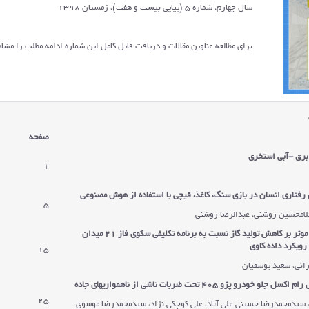
سال چهارم، شماره 5 (پیاپی بیست و هفت)، زمستان 1398
برای مطالعه عناوین مقالات و دریافت فایل کامل این شماره ادامه مطلب را مشاه
صفحه
 برق -آبی استخری
1
فتاری انسان در بازی سنگ، کاغذ، قیچی با استفاده از هوش مصنوعی
5
لامحسین روشنی، عبدالرضا روشنی
ارزیابی عوامل موثر بر کاهش تولید گاز نسبت به برنامه تکلیفی سکوی فاز 21 میدان
رویکرد داده کاوی
15
رانی، سعید یوسفیان
جلو خودرو پژو 405 تحت ضربات ناشی از ناهمواری
های جاده
25
، سیدمحمدرضا حسینی علی آباد، علی کوچکی نژاد، سیدمحمدرضا موسوی