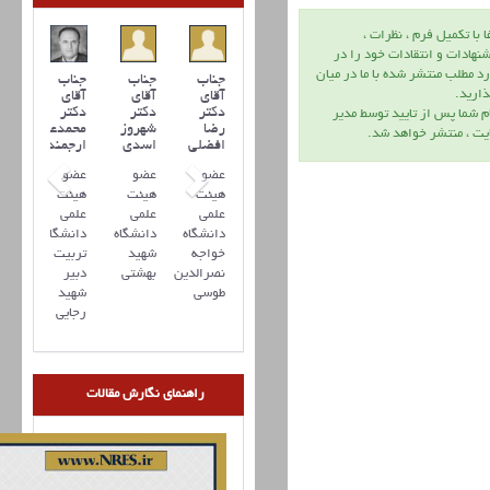
ا با تكميل فرم ، نظرات ،
نهادات و انتقادات خود را در
د مطلب منتشر شده با ما در ميان
جناب
جناب
جناب
اريد.
آقای
آقای
آقای
دکتر
دکتر
دکتر
م شما پس از تاييد توسط مدير
رضا
شهروز
محمدعلی
يت ، منتشر خواهد شد.
افضلي
اسدی
ارجمند
عضو
عضو
عضو
هیئت
هیئت
هیئت
علمی
علمی
علمی
دانشگاه
دانشگاه
دانشگاه
خواجه
شهید
تربیت
نصرالدین
بهشتی
دبیر
طوسی
شهید
رجایی
راهنمای نگارش مقالات