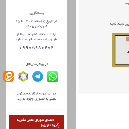
یث
پاسخگویی:
از تاریخ 5 اسفند 1404 تا 15
یر کلیک کنید:
فروردین 1405
ارتباط با دفتر نشریه صرفا از
طریق رایانامه یا پیام به شماره
09905980206
در پیام‌رسان‌های:
در این دوره امکان پاسخگویی
تلفنی یا حضوری وجود ندارد.
اعضای شورای علمی نشریه
(گروه داوری)