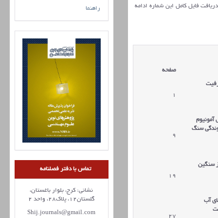
 دریافت فایل کامل این شماره ادامه
راهنما
صفحه
رفیت
1
 آمونیوم
وندگی سنگ
9
ز سنگین
تماس با دفتر فصلنامه
19
نشانی: کرج، بلوار باغستان،
گلستان12، پلاک28، واحد 2
ای آب
ت
Shij.journals@gmail.com
27