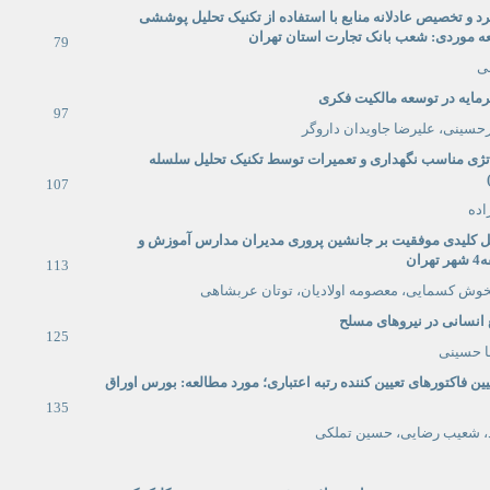
رد و تخصیص عادلانه منابع با استفاده از تکنیک تحلیل پوششی
لعه موردی: شعب بانک تجارت استان تهران
79
ی
مایه در توسعه مالکیت فکری
97
سینی، علیرضا جاویدان داروگر
تژی مناسب نگهداری و تعمیرات توسط تکنیک تحلیل سلسله
107
اده
ل
کلیدی
موفقیت
بر
جانشین
پروری
مدیران
مدارس آموزش
و
4
شهر
تهران
113
خوش كسمایی، معصومه اولادیان، توتان عربشاهی
 انسانی در نیروهای مسلح
125
ا حسینی
ین فاکتورهای تعیین کننده رتبه اعتباری؛ مورد مطالعه: بورس اوراق
135
د، شعیب رضایی، حسین تملكی