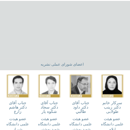
اعضای شورای عملی نشریه
سرکار خانم
جناب آقای
جناب آقای
جناب آقای
دکتر زینب
دکتر داود
دکتر سجاد
دکتر هاشم
طولابی
طالبي
شكوه يار
زارع
عضو هیئت
عضو هیئت
عضو هیئت
عضو هیدت
علمی دانشگاه
علمی دانشگاه
علمی دانشگاه
علمی دانشگاه
ایلام
شهید بهشتی
شهید بهشتی
شیراز