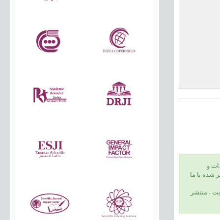
ات و
 شده با ما
يت ، منتشر