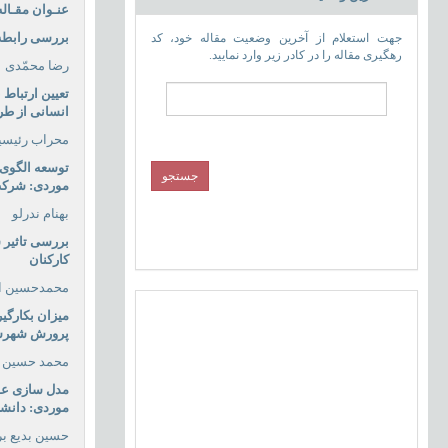
عنـوان مقـاله
بررسی رابطه 
جهت استعلام از آخرین وضعیت مقاله خود، کد
رهگیری مقاله را در کادر زیر وارد نمایید.
رضا محمّدی
تعیین ارتباط
انسانی از ط
محراب رئیسی
توسعه الگوی 
موردی: شرکت 
بهنام ندرلو
بررسی تاثیر
کارکنان
محمدحسین اب
میزان بکارگی
پرورش شهرست
محمد حسین ا
مدل سازی عو
موردی: دانشج
حسین بدیع بر