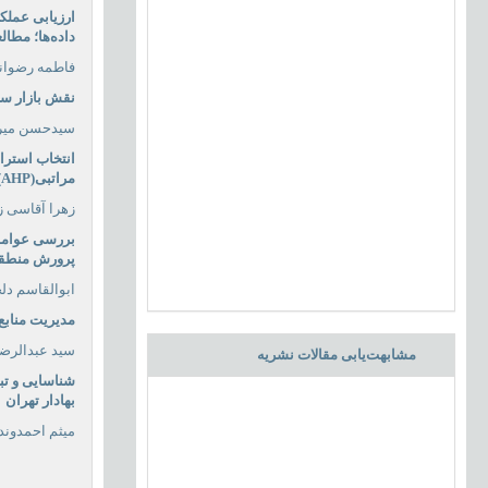
ارزیابی عملک
داده‌ها؛ مطا
فاطمه رضوان
نقش بازار سر
سیدحسن میرح
انتخاب استرا
مراتبی(
AHP
)
زهرا آقاسی ز
بررسی
عوام
پرورش
منطقه
ابوالقاسم دل
مدیریت منابع
سید عبدالرض
مشابهت‌یابی مقالات نشریه
شناسایی و تبی
بهادار تهران
میثم احمدون