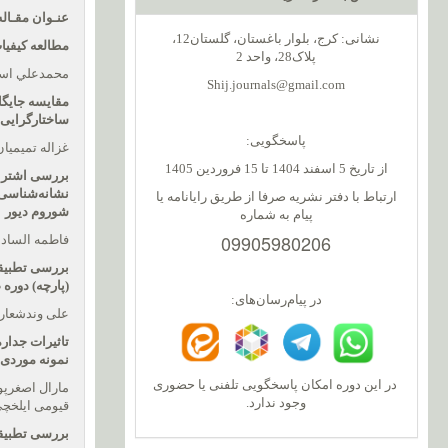
عنـوان مقـاله
نشانی: کرج، بلوار باغستان، گلستان12،
مطالعه کیفیا
پلاک28، واحد 2
محمدعلي اسپ
Shij.journals@gmail.com
مقایسه جایگا
ساختارگرایی
پاسخگویی:
غزاله تمیمیا
از تاریخ 5 اسفند 1404 تا 15 فروردین 1405
بررسی اشتراک
نشانه‌شناسی 
ارتباط با دفتر نشریه صرفا از طریق رایانامه یا
شوروم دیور
پیام به شماره
09905980206
فاطمه السادا
بررسی تطبیق
(پارچه) دوره
در پیام‌رسان‌های:
علی وندشعاری
تاثیرات جدار
نمونه موردی:
در این دوره امکان پاسخگویی تلفنی یا حضوری
مارال اصغرپور
وجود ندارد.
قیومی ایلخچ
بررسی تطبیقی