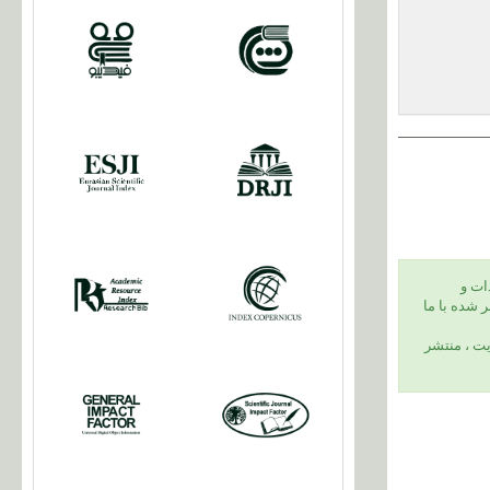
ات و
 شده با ما
يت ، منتشر