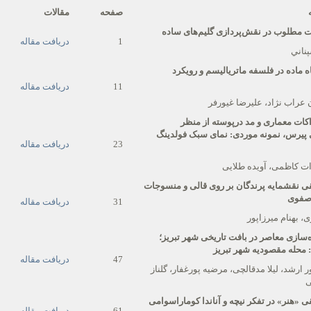
صفحه
مقالات
ت مطلوب در نقش‌پردازی گلیم‌های ساده
1
دریافت مقاله
ناني
ه ماده در فلسفه ماتریالیسم و رویکرد
11
دریافت مقاله
ن عراب نژاد، علیرضا غیورفر
ات معماری و مد درپوسته از منظر
پیرس، نمونه موردی: نمای سبک فولدینگ
23
دریافت مقاله
ت کاظمی، آویده طلایی
ی نقش
مایه پرندگان بر روی قالی و منسوجات
 صفوی
31
دریافت مقاله
، بهنام میرزاپور
ه‌سازی معاصر در بافت تاریخی شهر تبریز؛
 محله مقصودیه شهر تبریز
47
دریافت مقاله
 ارشد، لیلا مدقالچی، مرضیه پورغفار، گلناز
ی
 «هنر» در تفکر نیچه و آناندا کوماراسوامی
61
دریافت مقاله