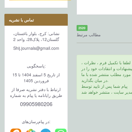
تماس با نشریه
2520
نشانی: کرج، بلوار باغستان،
مطالب مرتبط
گلستان12، پلاک28، واحد 2
Shij.journals@gmail.com
لطفا با تكميل فرم ، نظرات ،
پاسخگویی:
يشنهادات و انتقادات خود را در
مورد مطلب منتشر شده با ما
از تاریخ 5 اسفند 1404 تا 15
در ميان بگذاريد.
فروردین 1405
پيام شما پس از تاييد توسط
ارتباط با دفتر نشریه صرفا از
طریق رایانامه یا پیام به شماره
09905980206
در پیام‌رسان‌های: