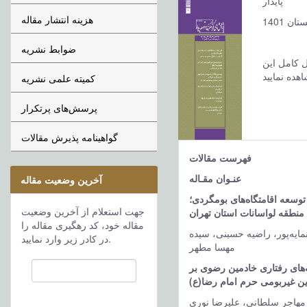
پایدار
هزینه انتشار مقاله
ضوابط نشریه
ل کامل این
کمیته علمی نشریه
پرسش‌های پرتکرار
گواهینامه پذیرش مقالات
فهرست مقالات
عنـوان مقـاله
آخرین وضعیت مقاله
توسعه اقامتگاه‌های بومگردی؛
جهت استعلام از آخرین وضعیت
منطقه لواسانات استان تهران
مقاله خود، کد رهگیری مقاله را
ایه‌پور، راضیه حسینی، سیده
در کادر زیر وارد نمایید.
مهسا مطهر
‌های رفتاری خادمین رضوی بر
ن غیربومی حرم امام رضا(ع)
مهاجر سلطانی، علیرضا نوری