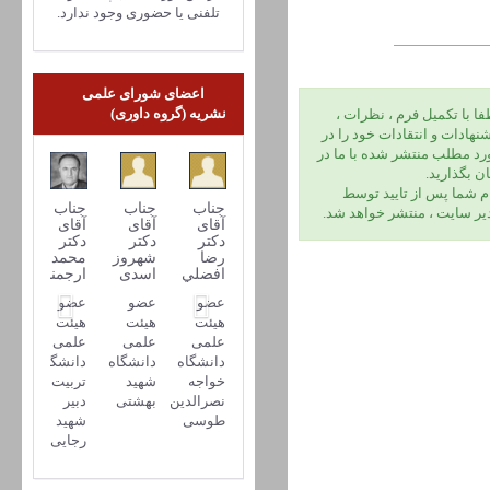
تلفنی یا حضوری وجود ندارد.
اعضای شورای علمی
نشریه (گروه داوری)
فا با تكميل فرم ، نظرات ،
شنهادات و انتقادات خود را در
رد مطلب منتشر شده با ما در
ن بگذاريد.
ام شما پس از تاييد توسط
جناب
جناب
جناب
ير سايت ، منتشر خواهد شد.
آقای
آقای
آقای
دکتر
دکتر
دکتر
رضا
شهروز
محمدعلی
افضلي
اسدی
ارجمند
عضو
عضو
عضو
هیئت
هیئت
هیئت
علمی
علمی
علمی
دانشگاه
دانشگاه
دانشگاه
خواجه
شهید
تربیت
نصرالدین
بهشتی
دبیر
طوسی
شهید
رجایی