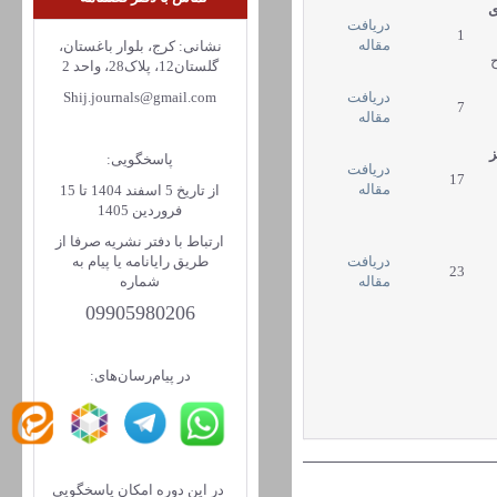
ی
دریافت
1
مقاله
نشانی: کرج، بلوار باغستان،
گلستان12، پلاک28، واحد 2
دریافت
Shij.journals@gmail.com
7
مقاله
ز
پاسخگویی:
دریافت
17
مقاله
از تاریخ 5 اسفند 1404 تا 15
فروردین 1405
ارتباط با دفتر نشریه صرفا از
دریافت
طریق رایانامه یا پیام به
23
مقاله
شماره
09905980206
در پیام‌رسان‌های:
در این دوره امکان پاسخگویی