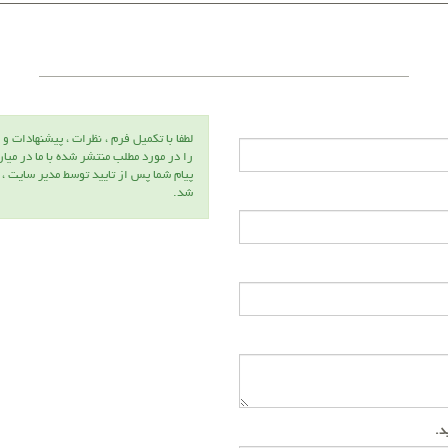
لطفا با تكميل فرم ، نظرات ، پيشنهادات و 
را در مورد مطلب منتشر شده با ما در ميا
پيام شما پس از تاييد توسط مدير سايت ،
شد.
ید.