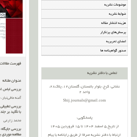
موضوعات نشریه
ضوابط نشریه
هزینه انتشار مقاله
پرسش‌های پرتکرار
اعضای تحریریه
صدور گواهینامه ها
فهرست مقالات
تماس با دفتر نشریه
عنـوان مقـاله
نشانی: کرج، بلوار باغستان، گلستان12، پلاک28،
بررسی لباس ان
واحد 2
آمنه مافی‌تبار
Shij.journals@gmail.com
بررسی تطبیقی ج
با تأکید بر جلد
پاسخگویی:
محمد زارعی
از تاریخ 5 اسفند 1404 تا 15 فروردین 1405
بررسی جایگاه 
مطالعه موردی ب
ارتباط با دفتر نشریه صرفا از طریق رایانامه یا پیام