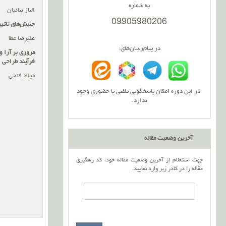
به شماره
الناز بنائیان
09905980206
جنبش‌های تاثی
علیرضا عطا
در پیام‌رسان‌های:
مروری بر آرا و
فرآیند طراحی
میلاد فتحی
در این دوره امکان پاسخگویی تلفنی یا حضوری وجود
ندارد.
آخرین وضعیت مقاله
جهت استعلام از آخرین وضعیت مقاله خود، کد رهگیری
مقاله را در کادر زیر وارد نمایید.